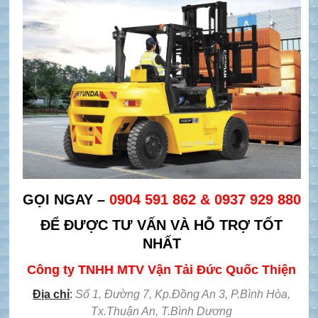
GỌI NGAY –
0904 591 862 & 0937 929 880
ĐỂ ĐƯỢC TƯ VẤN VÀ HỖ TRỢ TỐT
NHẤT
Công ty TNHH MTV Vận Tải Đức Quốc Thiện
Địa chỉ
:
Số 1, Đường 7, Kp.Đồng An 3, P.Bình Hòa,
Tx.Thuận An, T.Bình Dương