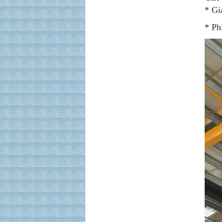
* Gi
* Ph