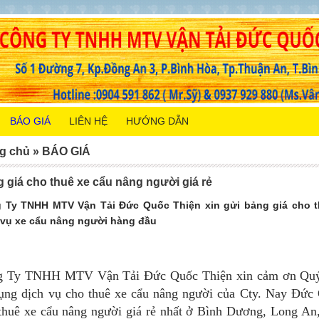
BÁO GIÁ
LIÊN HỆ
HƯỚNG DẪN
g chủ
»
BÁO GIÁ
 giá cho thuê xe cẩu nâng người giá rẻ
 Ty TNHH MTV Vận Tải Đức Quốc Thiện xin gửi bảng giá cho th
 vụ xe cẩu nâng người hàng đầu
 Ty TNHH MTV Vận Tải Đức Quốc Thiện xin cảm ơn Quý k
ụng dịch vụ cho thuê xe cẩu nâng người của Cty. Nay Đức 
thuê xe cẩu nâng người giá rẻ nhất ở Bình Dương, Long An