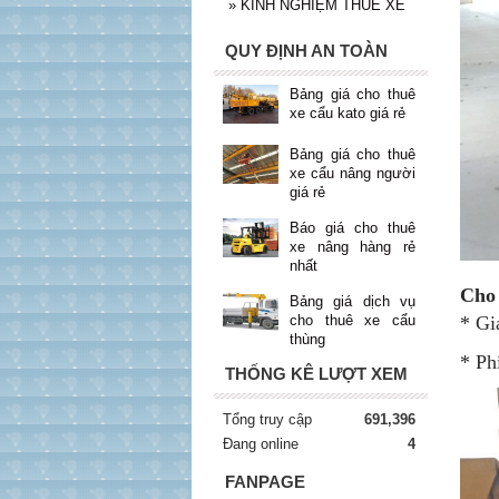
»
KINH NGHIỆM THUÊ XE
QUY ĐỊNH AN TOÀN
Bảng giá cho thuê
xe cẩu kato giá rẻ
Bảng giá cho thuê
xe cẩu nâng người
giá rẻ
Báo giá cho thuê
xe nâng hàng rẻ
nhất
Cho 
Bảng giá dịch vụ
* Gi
cho thuê xe cẩu
thùng
* Ph
THỐNG KÊ LƯỢT XEM
Tổng truy cập
691,396
Đang online
4
FANPAGE