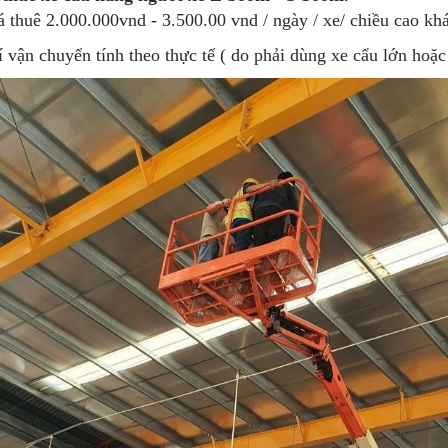
á thuê 2.000.000vnd - 3.500.00 vnd / ngày / xe/ chiều cao kh
í vận chuyển tính theo thực tế ( do phải dùng xe cẩu lớn hoặ