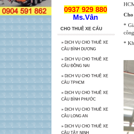
HCM
0937 929 880
Cho 
Ms.Vân
* Gi
CHO THUÊ XE CẨU
công
»
DỊCH VỤ CHO THUÊ XE
* Kh
CÂU BÌNH DƯƠNG
»
DỊCH VỤ CHO THUÊ XE
CẨU ĐỒNG NAI
»
DỊCH VỤ CHO THUÊ XE
CÂU TPHCM
»
DỊCH VỤ CHO THUÊ XE
CÂU BÌNH PHƯỚC
»
DỊCH VỤ CHO THUÊ XE
CÂU LONG AN
»
DỊCH VỤ CHO THUÊ XE
CÂU TÂY NINH