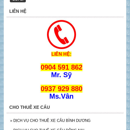
LIÊN HỆ
LIÊN HỆ:
0904 591 862
Mr. Sỹ
0937 929 880
Ms.Vân
CHO THUÊ XE CẨU
»
DỊCH VỤ CHO THUÊ XE CÂU BÌNH DƯƠNG