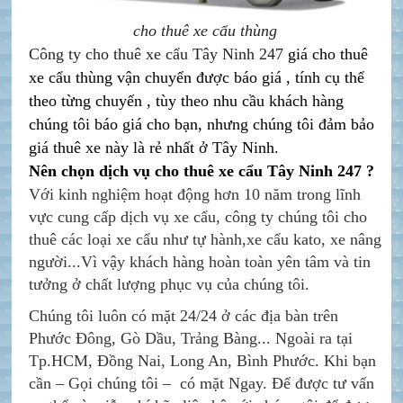
cho thuê xe cẩu thùng
Công ty cho thuê xe cẩu Tây Ninh 247
giá cho thuê
xe cẩu thùng vận chuyển được báo giá , tính cụ thể
theo từng chuyến , tùy theo nhu cầu khách hàng
chúng tôi báo giá cho bạn, nhưng chúng tôi đảm bảo
giá thuê xe này là rẻ nhất ở Tây Ninh.
Nên chọn dịch vụ cho thuê xe cẩu Tây Ninh 247 ?
Với kinh nghiệm hoạt động hơn 10 năm trong lĩnh
vực cung cấp dịch vụ xe cẩu, công ty chúng tôi cho
thuê các loại xe cẩu như
tự hành,xe cẩu kato, xe nâng
người
...Vì vậy khách hàng hoàn toàn yên tâm và tin
tưởng ở chất lượng phục vụ của chúng tôi.
Chúng tôi luôn có mặt 24/24 ở các địa bàn trên
Phước Đông, Gò Dầu, Trảng Bàng... Ngoài ra tại
Tp.HCM, Đồng Nai, Long An, Bình Phước. Khi bạn
cần – Gọi chúng tôi – có mặt Ngay.
Để được tư vấn