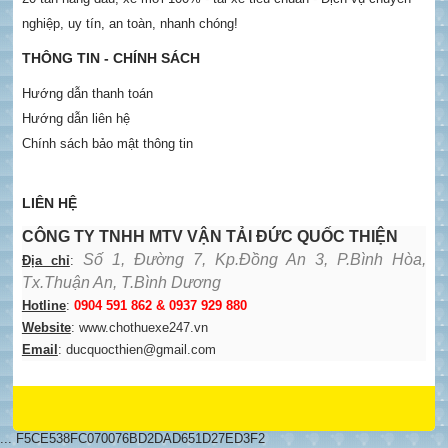
nghiệp, uy tín, an toàn, nhanh chóng!
THÔNG TIN - CHÍNH SÁCH
Hướng dẫn thanh toán
Hướng dẫn liên hệ
Chính sách bảo mật thông tin
LIÊN HỆ
CÔNG TY TNHH MTV VẬN TẢI ĐỨC QUỐC THIỆN
Số 1, Đường 7, Kp.Đồng An 3, P.Bình Hòa,
Địa chỉ
:
Tx.Thuận An, T.Bình Dương
Hotline
:
0904 591 862 & 0937 929 880
Website
: www.chothuexe247.vn
Email
: ducquocthien@gmail.com
...
F5CE538FC070076BD2DAD651D27ED3F2