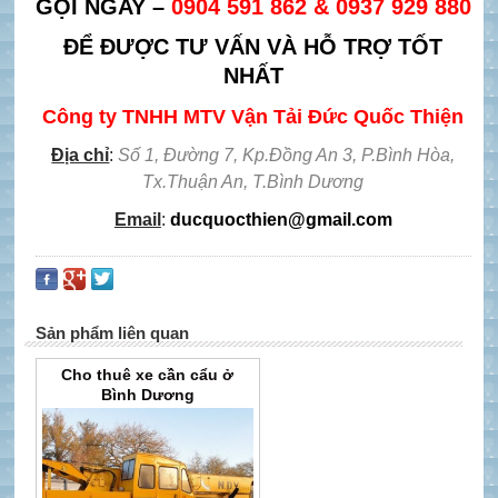
GỌI NGAY –
0904 591 862 & 0937 929 880
ĐỂ ĐƯỢC TƯ VẤN VÀ HỖ TRỢ TỐT
NHẤT
Công ty TNHH MTV Vận Tải Đức Quốc Thiện
Địa chỉ
:
Số 1, Đường 7, Kp.Đồng An 3, P.Bình Hòa,
Tx.Thuận An, T.Bình Dương
Email
:
ducquocthien@gmail.com
Sản phẩm liên quan
Cho thuê xe cần cẩu ở
Bình Dương