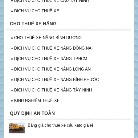
»
DỊCH VỤ CHO THUÊ XE CÂU TÂY NINH
»
DỊCH VỤ CHO THUÊ XE
CHO THUÊ XE NÂNG
»
CHO THUÊ XE NÂNG BÌNH DƯƠNG
»
DỊCH VỤ CHO THUÊ XE NÂNG ĐỒNG NAI
»
DỊCH VỤ CHO THUÊ XE NÂNG TPHCM
»
DỊCH VỤ CHO THUÊ XE NÂNG LONG AN
»
DỊCH VỤ CHO THUÊ XE NÂNG BÌNH PHƯỚC
»
DỊCH VỤ CHO THUÊ XE NÂNG TÂY NINH
»
KINH NGHIỆM THUÊ XE
QUY ĐỊNH AN TOÀN
Bảng giá cho thuê xe cẩu kato giá rẻ