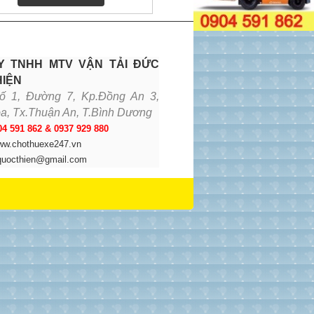
Y TNHH MTV VẬN TẢI ĐỨC
HIỆN
ố 1, Đường 7, Kp.Đồng An 3,
a, Tx.Thuận An, T.Bình Dương
04 591 862 & 0937 929 880
ww.chothuexe247.vn
quocthien@gmail.com