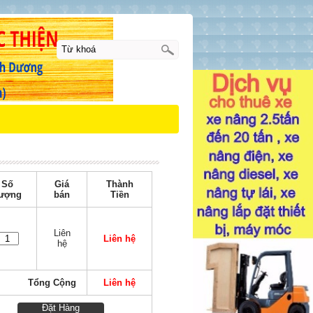
Số
Giá
Thành
ượng
bán
Tiền
Liên
Liên hệ
hệ
Tổng Cộng
Liên hệ
Đặt Hàng