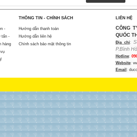
THÔNG TIN - CHÍNH SÁCH
LIÊN HỆ
CÔNG T
n -
Hướng dẫn thanh toán
QUỐC T
 tấn -
Hướng dẫn liên hệ
S
Địa chỉ
:
ấn hàng
Chính sách bảo mật thông tin
P.Bình Hò
 vụ
Hotline
:
09
g!
Website
: w
Email
: duc