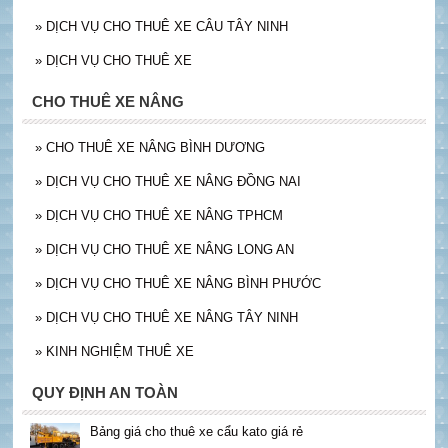
»
DỊCH VỤ CHO THUÊ XE CÂU TÂY NINH
»
DỊCH VỤ CHO THUÊ XE
CHO THUÊ XE NÂNG
»
CHO THUÊ XE NÂNG BÌNH DƯƠNG
»
DỊCH VỤ CHO THUÊ XE NÂNG ĐỒNG NAI
»
DỊCH VỤ CHO THUÊ XE NÂNG TPHCM
»
DỊCH VỤ CHO THUÊ XE NÂNG LONG AN
»
DỊCH VỤ CHO THUÊ XE NÂNG BÌNH PHƯỚC
»
DỊCH VỤ CHO THUÊ XE NÂNG TÂY NINH
»
KINH NGHIỆM THUÊ XE
QUY ĐỊNH AN TOÀN
Bảng giá cho thuê xe cẩu kato giá rẻ