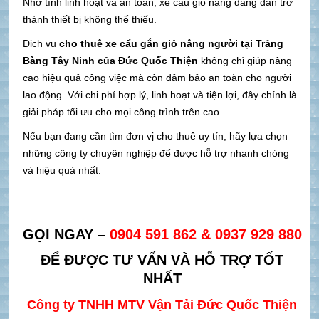
Nhờ tính linh hoạt và an toàn, xe cẩu giỏ nâng đang dần trở
thành thiết bị không thể thiếu.
Dịch vụ
cho thuê xe cẩu gắn giỏ nâng người tại Trảng
Bàng Tây Ninh của Đức Quốc Thiện
không chỉ giúp nâng
cao hiệu quả công việc mà còn đảm bảo an toàn cho người
lao động. Với chi phí hợp lý, linh hoạt và tiện lợi, đây chính là
giải pháp tối ưu cho mọi công trình trên cao.
Nếu bạn đang cần tìm đơn vị cho thuê uy tín, hãy lựa chọn
những công ty chuyên nghiệp để được hỗ trợ nhanh chóng
và hiệu quả nhất.
GỌI NGAY –
0904 591 862 & 0937 929 880
ĐỂ ĐƯỢC TƯ VẤN VÀ HỖ TRỢ TỐT
NHẤT
Công ty TNHH MTV Vận Tải Đức Quốc Thiện